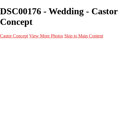
DSC00176 - Wedding - Castor
Concept
Castor Concept
View More Photos
Skip to Main Content
Portfolio
Portfolio
Portrait
Fashion
Maternité
Mariage
Couple
Enfants
Films
Services
Contact