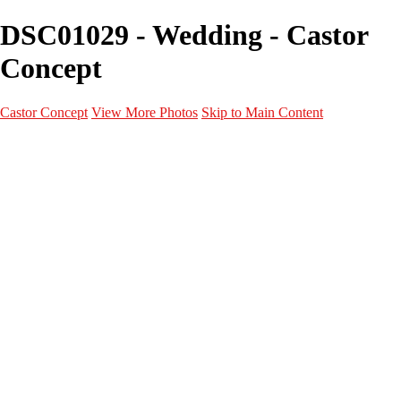
DSC01029 - Wedding - Castor
Concept
Castor Concept
View More Photos
Skip to Main Content
Portfolio
Portfolio
Portrait
Fashion
Maternité
Mariage
Couple
Enfants
Films
Services
Contact