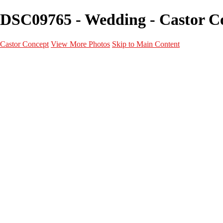
DSC09765 - Wedding - Castor C
Castor Concept
View More Photos
Skip to Main Content
Portfolio
Portfolio
Portrait
Fashion
Maternité
Mariage
Couple
Enfants
Films
Services
Contact
A propos