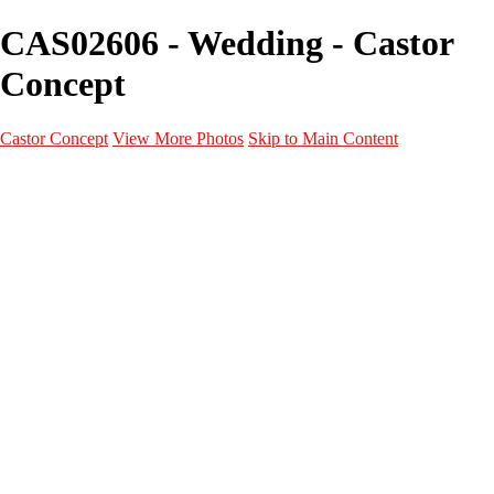
CAS02606 - Wedding - Castor
Concept
Castor Concept
View More Photos
Skip to Main Content
Portfolio
Portfolio
Portrait
Fashion
Maternité
Mariage
Couple
Enfants
Films
Services
Contact