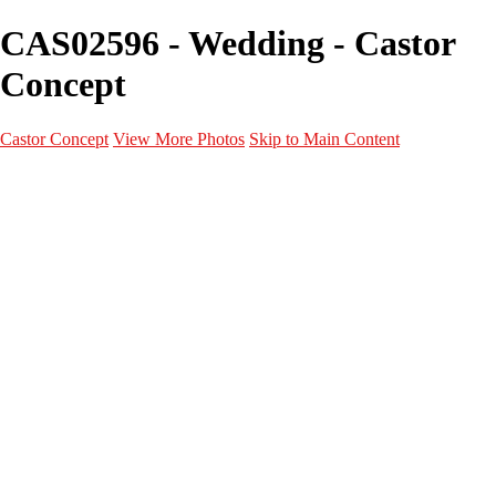
CAS02596 - Wedding - Castor
Concept
Castor Concept
View More Photos
Skip to Main Content
Portfolio
Portfolio
Portrait
Fashion
Maternité
Mariage
Couple
Enfants
Films
Services
Contact