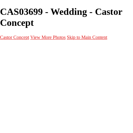
CAS03699 - Wedding - Castor
Concept
Castor Concept
View More Photos
Skip to Main Content
Portfolio
Portfolio
Portrait
Fashion
Maternité
Mariage
Couple
Enfants
Films
Services
Contact