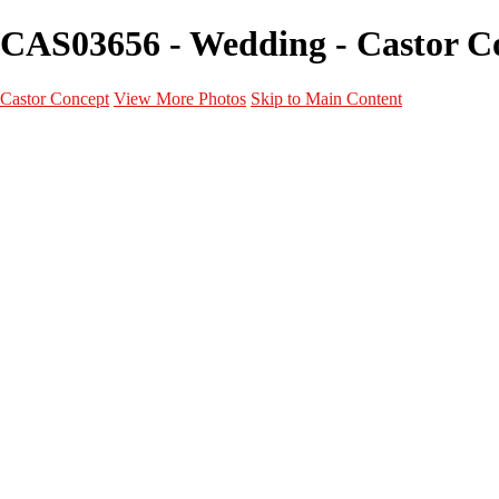
CAS03656 - Wedding - Castor C
Castor Concept
View More Photos
Skip to Main Content
Portfolio
Portfolio
Portrait
Fashion
Maternité
Mariage
Couple
Enfants
Films
Services
Contact
A propos