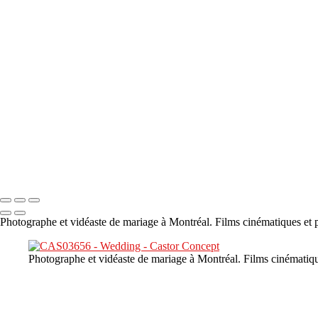
×
‹
DSC05941
DSC05991
DSC06514
DSC07140
DSC08416
Copyright © 2023 CASTOR CONCEPT PHOTOGRAPHY
Photographe et vidéaste de mariage à Montréal. Films cinématiques et p
Photographe et vidéaste de mariage à Montréal. Films cinématiqu