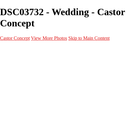
DSC03732 - Wedding - Castor
Concept
Castor Concept
View More Photos
Skip to Main Content
Portfolio
Portfolio
Portrait
Fashion
Maternité
Mariage
Couple
Enfants
Films
Services
Contact