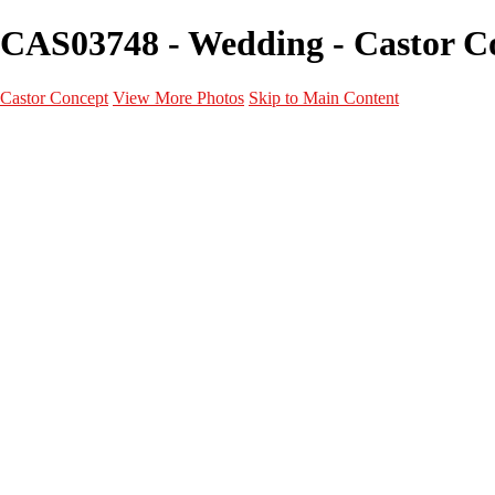
CAS03748 - Wedding - Castor C
Castor Concept
View More Photos
Skip to Main Content
Portfolio
Portfolio
Portrait
Fashion
Maternité
Mariage
Couple
Enfants
Films
Services
Contact
A propos