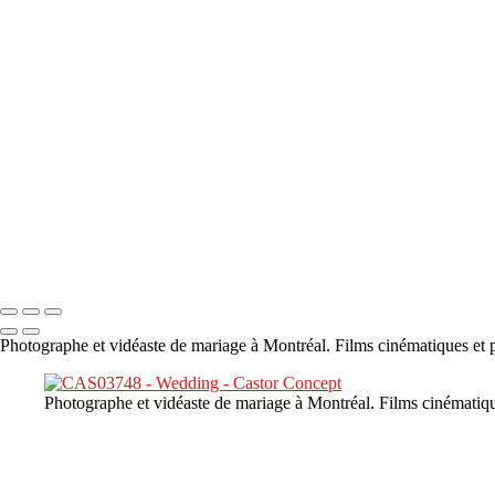
×
‹
DSC05941
DSC05991
DSC06514
DSC07140
DSC08416
Copyright © 2023 CASTOR CONCEPT PHOTOGRAPHY
Photographe et vidéaste de mariage à Montréal. Films cinématiques et p
Photographe et vidéaste de mariage à Montréal. Films cinématiqu