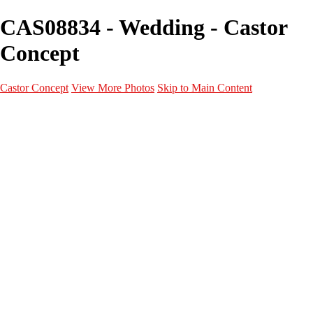
CAS08834 - Wedding - Castor
Concept
Castor Concept
View More Photos
Skip to Main Content
Portfolio
Portfolio
Portrait
Fashion
Maternité
Mariage
Couple
Enfants
Films
Services
Contact