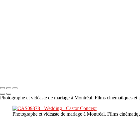
×
‹
DSC05941
DSC05991
DSC06514
DSC07140
DSC08416
Copyright © 2023 CASTOR CONCEPT PHOTOGRAPHY
Photographe et vidéaste de mariage à Montréal. Films cinématiques et p
Photographe et vidéaste de mariage à Montréal. Films cinématiqu