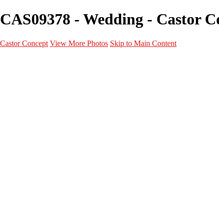
CAS09378 - Wedding - Castor C
Castor Concept
View More Photos
Skip to Main Content
Portfolio
Portfolio
Portrait
Fashion
Maternité
Mariage
Couple
Enfants
Films
Services
Contact
A propos