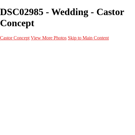
DSC02985 - Wedding - Castor
Concept
Castor Concept
View More Photos
Skip to Main Content
Portfolio
Portfolio
Portrait
Fashion
Maternité
Mariage
Couple
Enfants
Films
Services
Contact