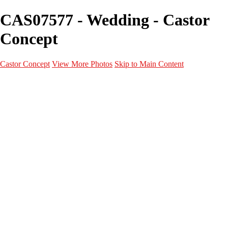
CAS07577 - Wedding - Castor
Concept
Castor Concept
View More Photos
Skip to Main Content
Portfolio
Portfolio
Portrait
Fashion
Maternité
Mariage
Couple
Enfants
Films
Services
Contact