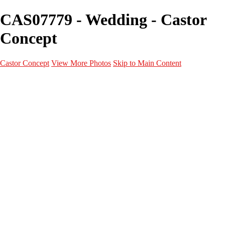
CAS07779 - Wedding - Castor
Concept
Castor Concept
View More Photos
Skip to Main Content
Portfolio
Portfolio
Portrait
Fashion
Maternité
Mariage
Couple
Enfants
Films
Services
Contact