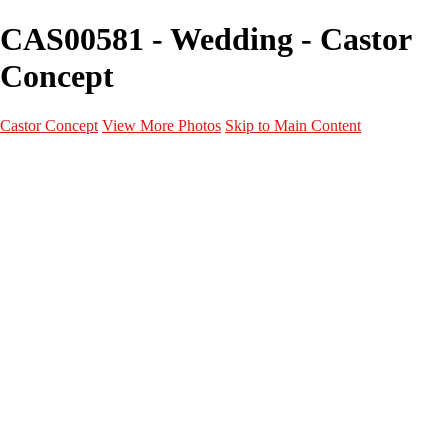
CAS00581 - Wedding - Castor
Concept
Castor Concept
View More Photos
Skip to Main Content
Portfolio
Portfolio
Portrait
Fashion
Maternité
Mariage
Couple
Enfants
Films
Services
Contact