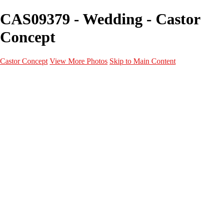
CAS09379 - Wedding - Castor
Concept
Castor Concept
View More Photos
Skip to Main Content
Portfolio
Portfolio
Portrait
Fashion
Maternité
Mariage
Couple
Enfants
Films
Services
Contact