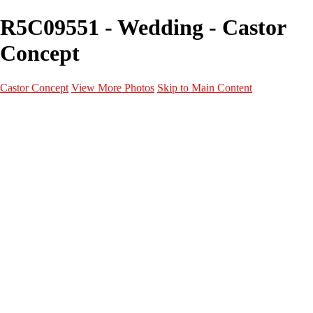
R5C09551 - Wedding - Castor
Concept
Castor Concept
View More Photos
Skip to Main Content
Portfolio
Portfolio
Portrait
Fashion
Maternité
Mariage
Couple
Enfants
Films
Services
Contact