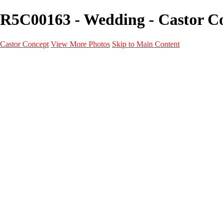
R5C00163 - Wedding - Castor C
Castor Concept
View More Photos
Skip to Main Content
Portfolio
Portfolio
Portrait
Fashion
Maternité
Mariage
Couple
Enfants
Films
Services
Contact
A propos