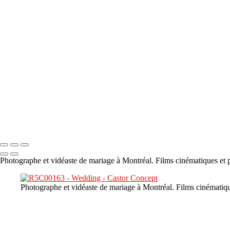
×
‹
DSC05941
DSC05991
DSC06514
DSC07140
DSC08416
Copyright © 2023 CASTOR CONCEPT PHOTOGRAPHY
Photographe et vidéaste de mariage à Montréal. Films cinématiques et p
Photographe et vidéaste de mariage à Montréal. Films cinématiqu