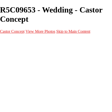
R5C09653 - Wedding - Castor
Concept
Castor Concept
View More Photos
Skip to Main Content
Portfolio
Portfolio
Portrait
Fashion
Maternité
Mariage
Couple
Enfants
Films
Services
Contact