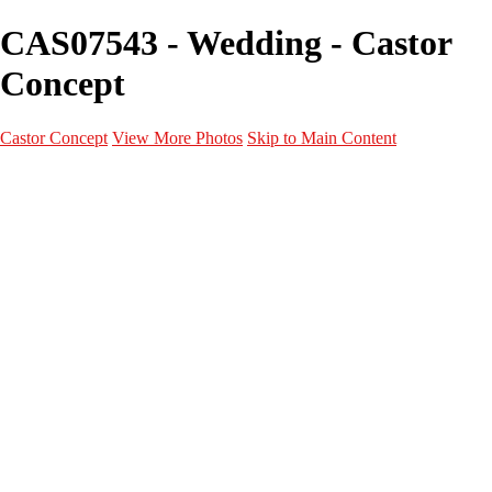
CAS07543 - Wedding - Castor
Concept
Castor Concept
View More Photos
Skip to Main Content
Portfolio
Portfolio
Portrait
Fashion
Maternité
Mariage
Couple
Enfants
Films
Services
Contact