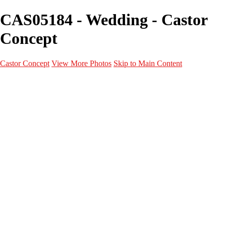
CAS05184 - Wedding - Castor
Concept
Castor Concept
View More Photos
Skip to Main Content
Portfolio
Portfolio
Portrait
Fashion
Maternité
Mariage
Couple
Enfants
Films
Services
Contact