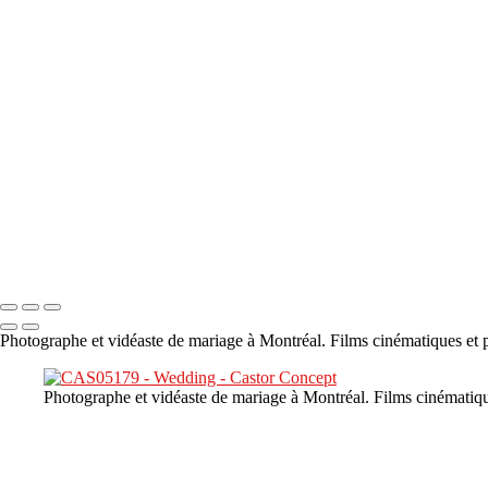
×
‹
DSC05941
DSC05991
DSC06514
DSC07140
DSC08416
Copyright © 2023 CASTOR CONCEPT PHOTOGRAPHY
Photographe et vidéaste de mariage à Montréal. Films cinématiques et p
Photographe et vidéaste de mariage à Montréal. Films cinématiqu