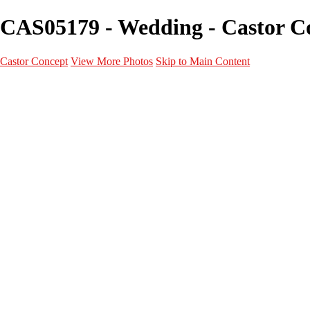
CAS05179 - Wedding - Castor C
Castor Concept
View More Photos
Skip to Main Content
Portfolio
Portfolio
Portrait
Fashion
Maternité
Mariage
Couple
Enfants
Films
Services
Contact
A propos