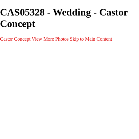
CAS05328 - Wedding - Castor
Concept
Castor Concept
View More Photos
Skip to Main Content
Portfolio
Portfolio
Portrait
Fashion
Maternité
Mariage
Couple
Enfants
Films
Services
Contact