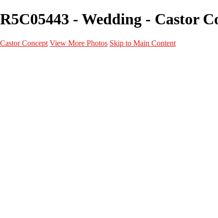
R5C05443 - Wedding - Castor C
Castor Concept
View More Photos
Skip to Main Content
Portfolio
Portfolio
Portrait
Fashion
Maternité
Mariage
Couple
Enfants
Films
Services
Contact
A propos