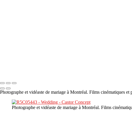
×
‹
DSC05941
DSC05991
DSC06514
DSC07140
DSC08416
Copyright © 2023 CASTOR CONCEPT PHOTOGRAPHY
Photographe et vidéaste de mariage à Montréal. Films cinématiques et p
Photographe et vidéaste de mariage à Montréal. Films cinématiqu