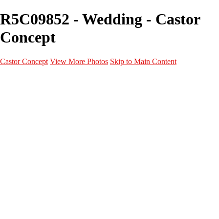
R5C09852 - Wedding - Castor
Concept
Castor Concept
View More Photos
Skip to Main Content
Portfolio
Portfolio
Portrait
Fashion
Maternité
Mariage
Couple
Enfants
Films
Services
Contact