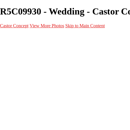
R5C09930 - Wedding - Castor C
Castor Concept
View More Photos
Skip to Main Content
Portfolio
Portfolio
Portrait
Fashion
Maternité
Mariage
Couple
Enfants
Films
Services
Contact
A propos