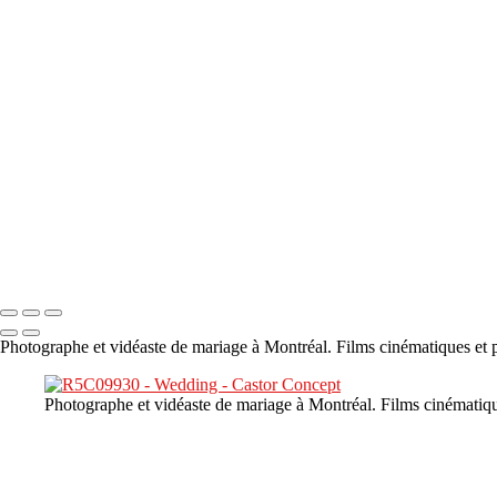
×
‹
DSC05941
DSC05991
DSC06514
DSC07140
DSC08416
Copyright © 2023 CASTOR CONCEPT PHOTOGRAPHY
Photographe et vidéaste de mariage à Montréal. Films cinématiques et p
Photographe et vidéaste de mariage à Montréal. Films cinématiqu