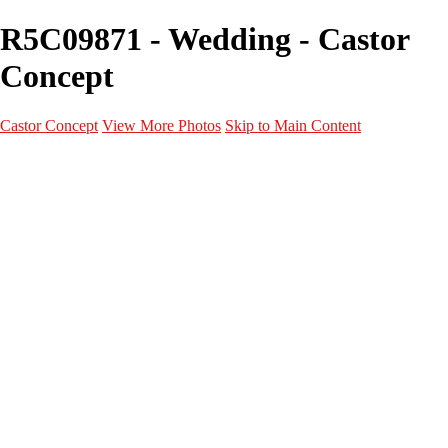
R5C09871 - Wedding - Castor
Concept
Castor Concept
View More Photos
Skip to Main Content
Portfolio
Portfolio
Portrait
Fashion
Maternité
Mariage
Couple
Enfants
Films
Services
Contact