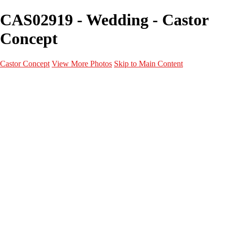
CAS02919 - Wedding - Castor
Concept
Castor Concept
View More Photos
Skip to Main Content
Portfolio
Portfolio
Portrait
Fashion
Maternité
Mariage
Couple
Enfants
Films
Services
Contact