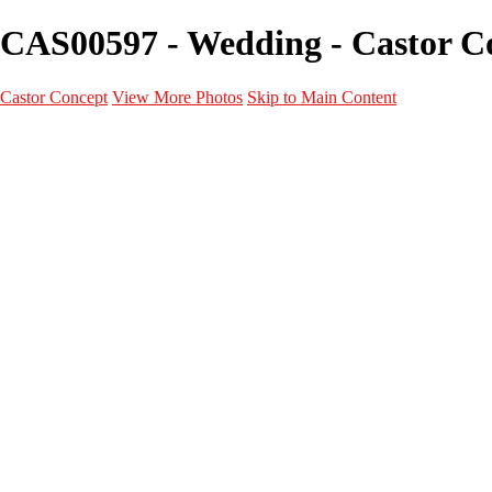
CAS00597 - Wedding - Castor C
Castor Concept
View More Photos
Skip to Main Content
Portfolio
Portfolio
Portrait
Fashion
Maternité
Mariage
Couple
Enfants
Films
Services
Contact
A propos