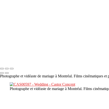
×
‹
DSC05941
DSC05991
DSC06514
DSC07140
DSC08416
Copyright © 2023 CASTOR CONCEPT PHOTOGRAPHY
Photographe et vidéaste de mariage à Montréal. Films cinématiques et p
Photographe et vidéaste de mariage à Montréal. Films cinématiqu