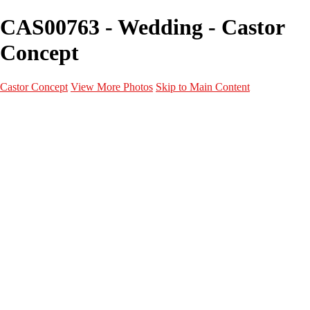
CAS00763 - Wedding - Castor
Concept
Castor Concept
View More Photos
Skip to Main Content
Portfolio
Portfolio
Portrait
Fashion
Maternité
Mariage
Couple
Enfants
Films
Services
Contact