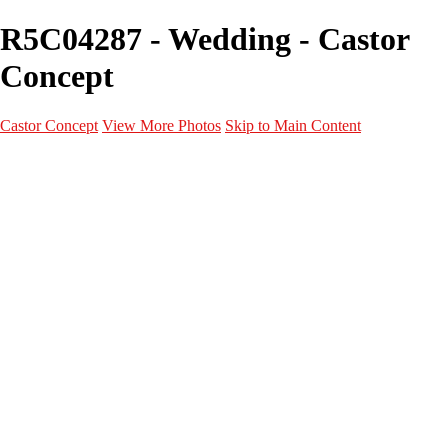
R5C04287 - Wedding - Castor
Concept
Castor Concept
View More Photos
Skip to Main Content
Portfolio
Portfolio
Portrait
Fashion
Maternité
Mariage
Couple
Enfants
Films
Services
Contact