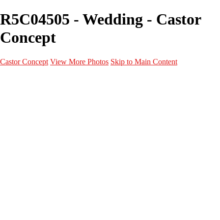
R5C04505 - Wedding - Castor
Concept
Castor Concept
View More Photos
Skip to Main Content
Portfolio
Portfolio
Portrait
Fashion
Maternité
Mariage
Couple
Enfants
Films
Services
Contact