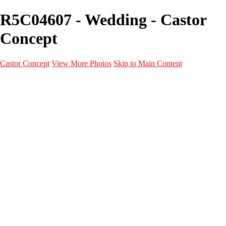
R5C04607 - Wedding - Castor
Concept
Castor Concept
View More Photos
Skip to Main Content
Portfolio
Portfolio
Portrait
Fashion
Maternité
Mariage
Couple
Enfants
Films
Services
Contact