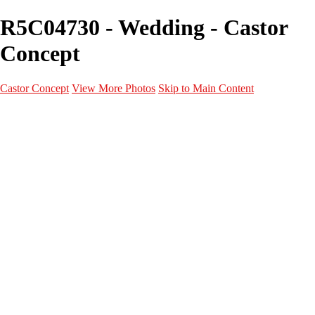
R5C04730 - Wedding - Castor
Concept
Castor Concept
View More Photos
Skip to Main Content
Portfolio
Portfolio
Portrait
Fashion
Maternité
Mariage
Couple
Enfants
Films
Services
Contact