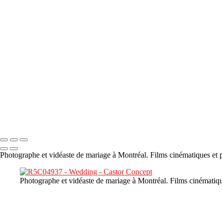
×
‹
DSC05941
DSC05991
DSC06514
DSC07140
DSC08416
Copyright © 2023 CASTOR CONCEPT PHOTOGRAPHY
Photographe et vidéaste de mariage à Montréal. Films cinématiques et p
Photographe et vidéaste de mariage à Montréal. Films cinématiqu