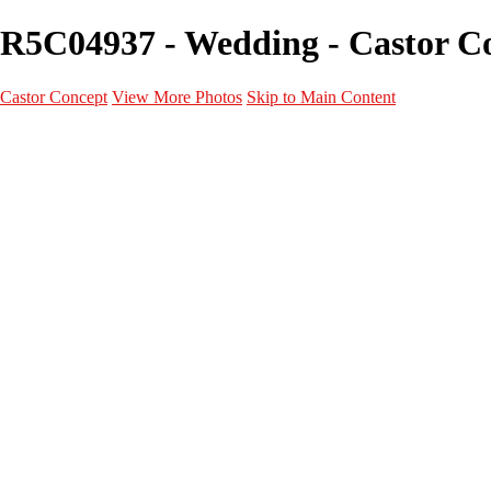
R5C04937 - Wedding - Castor C
Castor Concept
View More Photos
Skip to Main Content
Portfolio
Portfolio
Portrait
Fashion
Maternité
Mariage
Couple
Enfants
Films
Services
Contact
A propos