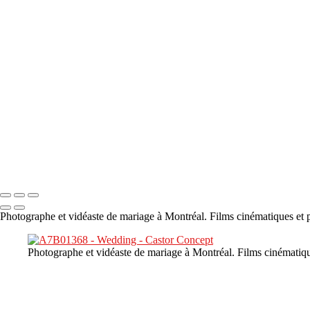
×
‹
DSC05941
DSC05991
DSC06514
DSC07140
DSC08416
Copyright © 2023 CASTOR CONCEPT PHOTOGRAPHY
Photographe et vidéaste de mariage à Montréal. Films cinématiques et p
Photographe et vidéaste de mariage à Montréal. Films cinématiqu