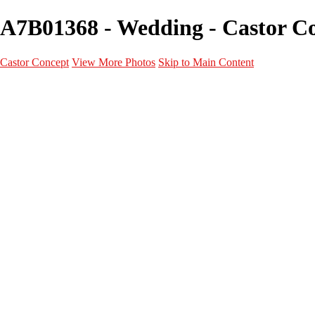
A7B01368 - Wedding - Castor C
Castor Concept
View More Photos
Skip to Main Content
Portfolio
Portfolio
Portrait
Fashion
Maternité
Mariage
Couple
Enfants
Films
Services
Contact
A propos