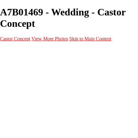
A7B01469 - Wedding - Castor
Concept
Castor Concept
View More Photos
Skip to Main Content
Portfolio
Portfolio
Portrait
Fashion
Maternité
Mariage
Couple
Enfants
Films
Services
Contact