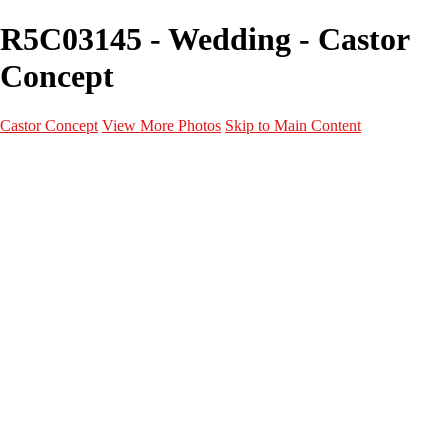
R5C03145 - Wedding - Castor
Concept
Castor Concept
View More Photos
Skip to Main Content
Portfolio
Portfolio
Portrait
Fashion
Maternité
Mariage
Couple
Enfants
Films
Services
Contact