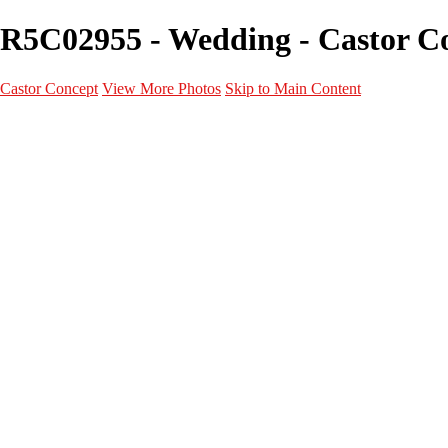
R5C02955 - Wedding - Castor C
Castor Concept
View More Photos
Skip to Main Content
Portfolio
Portfolio
Portrait
Fashion
Maternité
Mariage
Couple
Enfants
Films
Services
Contact
A propos