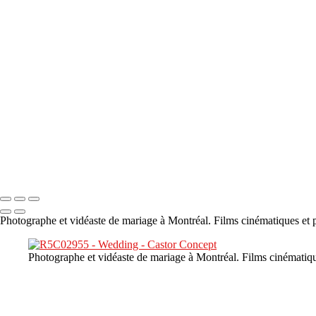
×
‹
DSC05941
DSC05991
DSC06514
DSC07140
DSC08416
Copyright © 2023 CASTOR CONCEPT PHOTOGRAPHY
Photographe et vidéaste de mariage à Montréal. Films cinématiques et p
Photographe et vidéaste de mariage à Montréal. Films cinématiqu