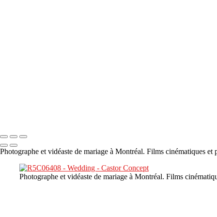
×
‹
DSC05941
DSC05991
DSC06514
DSC07140
DSC08416
Copyright © 2023 CASTOR CONCEPT PHOTOGRAPHY
Photographe et vidéaste de mariage à Montréal. Films cinématiques et p
Photographe et vidéaste de mariage à Montréal. Films cinématiqu