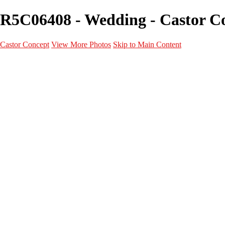
R5C06408 - Wedding - Castor C
Castor Concept
View More Photos
Skip to Main Content
Portfolio
Portfolio
Portrait
Fashion
Maternité
Mariage
Couple
Enfants
Films
Services
Contact
A propos