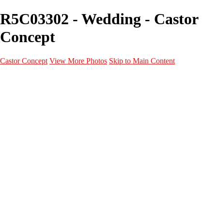
R5C03302 - Wedding - Castor
Concept
Castor Concept
View More Photos
Skip to Main Content
Portfolio
Portfolio
Portrait
Fashion
Maternité
Mariage
Couple
Enfants
Films
Services
Contact