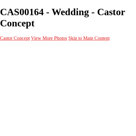
CAS00164 - Wedding - Castor
Concept
Castor Concept
View More Photos
Skip to Main Content
Portfolio
Portfolio
Portrait
Fashion
Maternité
Mariage
Couple
Enfants
Films
Services
Contact