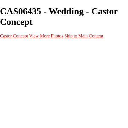
CAS06435 - Wedding - Castor
Concept
Castor Concept
View More Photos
Skip to Main Content
Portfolio
Portfolio
Portrait
Fashion
Maternité
Mariage
Couple
Enfants
Films
Services
Contact