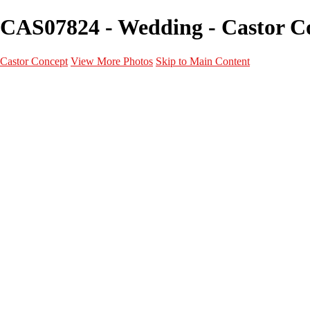
CAS07824 - Wedding - Castor C
Castor Concept
View More Photos
Skip to Main Content
Portfolio
Portfolio
Portrait
Fashion
Maternité
Mariage
Couple
Enfants
Films
Services
Contact
A propos