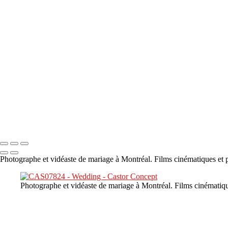
×
‹
DSC05941
DSC05991
DSC06514
DSC07140
DSC08416
Copyright © 2023 CASTOR CONCEPT PHOTOGRAPHY
Photographe et vidéaste de mariage à Montréal. Films cinématiques et p
Photographe et vidéaste de mariage à Montréal. Films cinématiqu