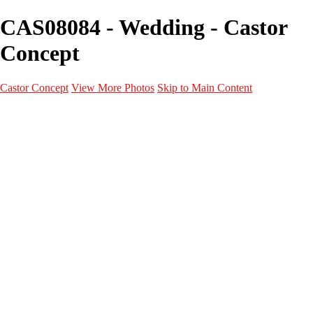
CAS08084 - Wedding - Castor
Concept
Castor Concept
View More Photos
Skip to Main Content
Portfolio
Portfolio
Portrait
Fashion
Maternité
Mariage
Couple
Enfants
Films
Services
Contact