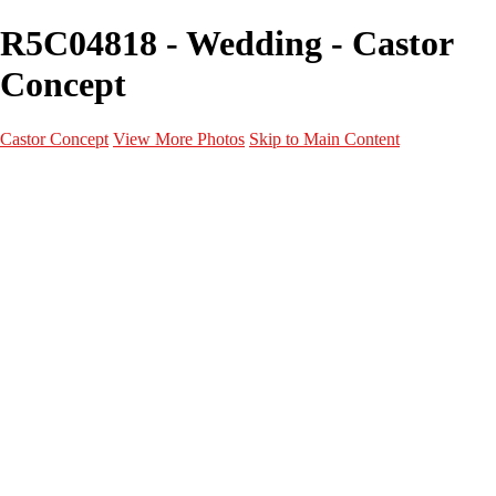
R5C04818 - Wedding - Castor
Concept
Castor Concept
View More Photos
Skip to Main Content
Portfolio
Portfolio
Portrait
Fashion
Maternité
Mariage
Couple
Enfants
Films
Services
Contact