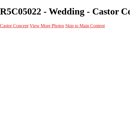
R5C05022 - Wedding - Castor C
Castor Concept
View More Photos
Skip to Main Content
Portfolio
Portfolio
Portrait
Fashion
Maternité
Mariage
Couple
Enfants
Films
Services
Contact
A propos