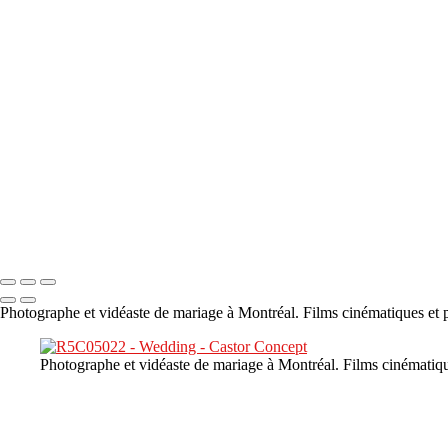
×
‹
DSC05941
DSC05991
DSC06514
DSC07140
DSC08416
Copyright © 2023 CASTOR CONCEPT PHOTOGRAPHY
Photographe et vidéaste de mariage à Montréal. Films cinématiques et p
Photographe et vidéaste de mariage à Montréal. Films cinématiqu