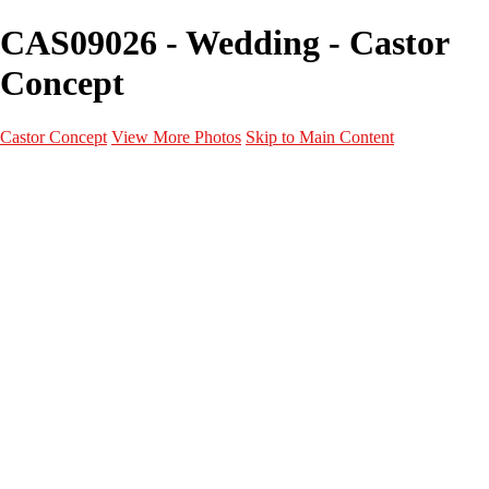
CAS09026 - Wedding - Castor
Concept
Castor Concept
View More Photos
Skip to Main Content
Portfolio
Portfolio
Portrait
Fashion
Maternité
Mariage
Couple
Enfants
Films
Services
Contact