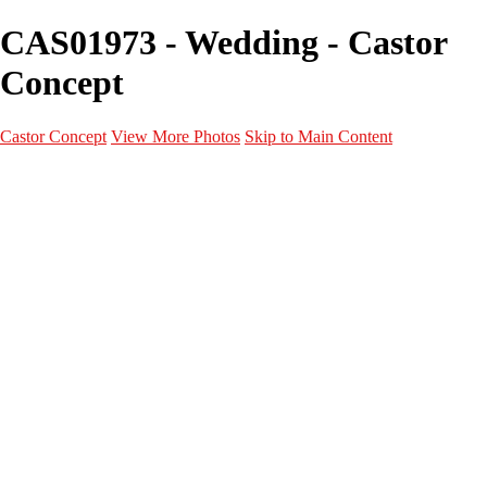
CAS01973 - Wedding - Castor
Concept
Castor Concept
View More Photos
Skip to Main Content
Portfolio
Portfolio
Portrait
Fashion
Maternité
Mariage
Couple
Enfants
Films
Services
Contact