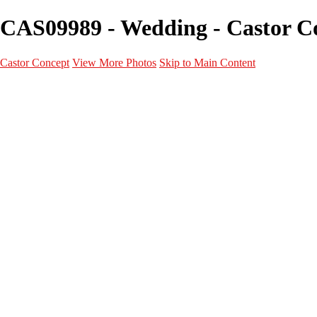
CAS09989 - Wedding - Castor C
Castor Concept
View More Photos
Skip to Main Content
Portfolio
Portfolio
Portrait
Fashion
Maternité
Mariage
Couple
Enfants
Films
Services
Contact
A propos