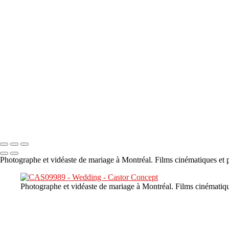
×
‹
DSC05941
DSC05991
DSC06514
DSC07140
DSC08416
Copyright © 2023 CASTOR CONCEPT PHOTOGRAPHY
Photographe et vidéaste de mariage à Montréal. Films cinématiques et p
Photographe et vidéaste de mariage à Montréal. Films cinématiqu